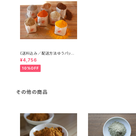
《送料込み／配送方法ゆうパック
指定》専門店のレシピつきスパイ
¥4,756
スセット
10%OFF
その他の商品