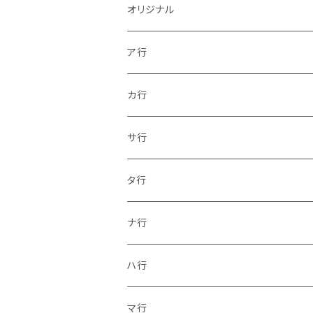
オリジナル
ア行
カ行
サ行
タ行
ナ行
ハ行
マ行