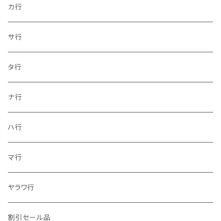
カ行
サ行
タ行
ナ行
ハ行
マ行
ヤラワ行
割引セール品