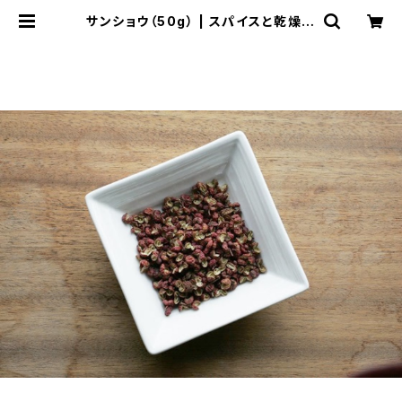
サンショウ（50g） | スパイスと乾燥野
菜 BackLa.co