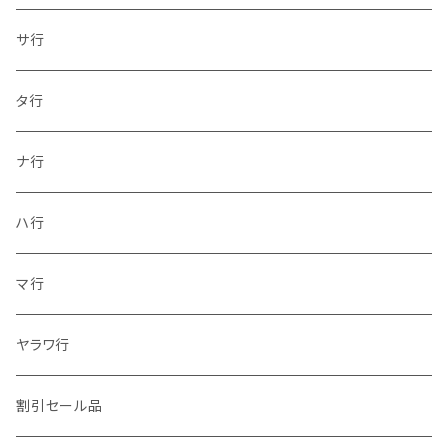
サ行
タ行
ナ行
ハ行
マ行
ヤラワ行
割引セール品