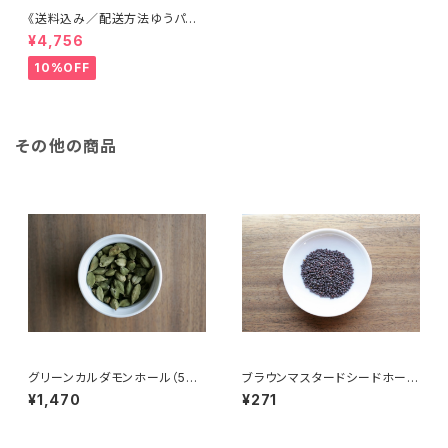
《送料込み／配送方法ゆうパッ
ク指定》専門店のレシピつきスパ
¥4,756
イスセット
10%OFF
その他の商品
グリーンカルダモンホール（50
ブラウンマスタードシードホール
g）
（50g）
¥1,470
¥271