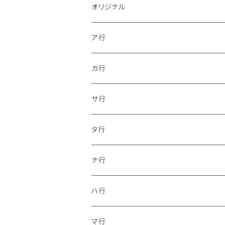
オリジナル
ア行
カ行
サ行
タ行
ナ行
ハ行
マ行