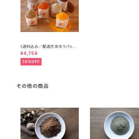
《送料込み／配送方法ゆうパック
指定》専門店のレシピつきスパイ
¥4,756
スセット
10%OFF
その他の商品