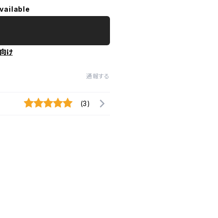
vailable
向け
通報する
(3)